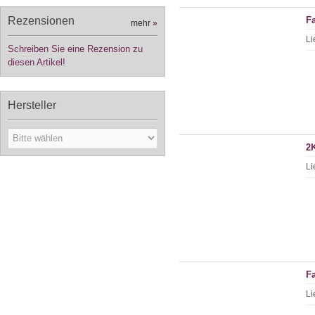
Rezensionen
Fa
mehr
»
Li
Schreiben Sie eine Rezension zu
diesen Artikel!
Hersteller
2K
Li
F
Li