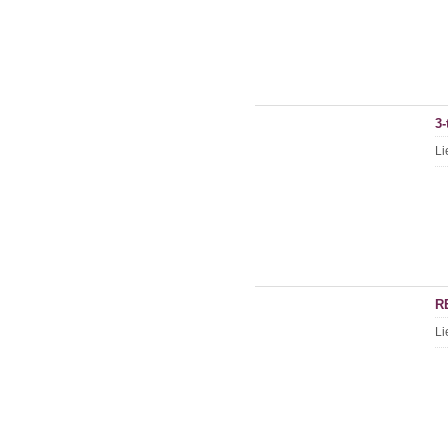
3-
Li
R
Li