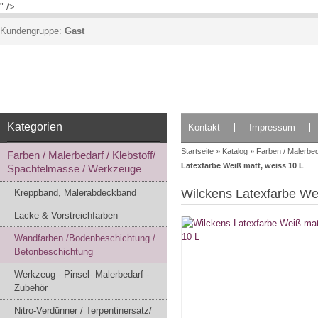
" />
Kundengruppe:
Gast
Kategorien
Kontakt
Impressum
Startseite
»
Katalog
»
Farben / Malerbed
Farben / Malerbedarf / Klebstoff/
Latexfarbe Weiß matt, weiss 10 L
Spachtelmasse / Werkzeuge
Wilckens Latexfarbe Wei
Kreppband, Malerabdeckband
Lacke & Vorstreichfarben
Wandfarben /Bodenbeschichtung /
Betonbeschichtung
Werkzeug - Pinsel- Malerbedarf -
Zubehör
Nitro-Verdünner / Terpentinersatz/