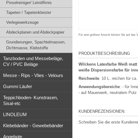
Pinselreiniger/ Leinölfirnis
Tapeten / Tapetenkleister
Verlegewerkzeuge
Abdeckplanen und Abdeckpapier
Für eine größere Ansicht klicken Sie auf das 
Grundierungen, Spachtelmassen,
Dichtmasse, Klebstoffe
PRODUKTBESCHREIBUNG
Tanzboden und Messebeläge,
CV / PVC Beläge
Wilckens Latexfarbe
Weiß matt
weiße Dispersionsfarbe für in
Messe - Rips - Vlies - Velours
Reichweite
: 10 L. reichen für ca
Gummi Läufer
Anwendungsbereiche
: - für I
- auf Mauerwerk, neutralem Putz
Teppichboden- Kunstrasen,
Sisal-etc
KUNDENREZENSIONEN:
LINOLEUM
Schreiben Sie die erste Kundenr
Klebebänder - Gewebebänder
Angebote