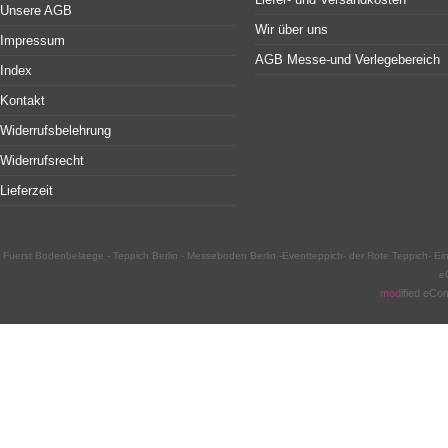
Unsere AGB
Wir über uns
Impressum
AGB Messe-und Verlegebereich
Index
Kontakt
Widerrufsbelehrung
Widerrufsrecht
Lieferzeit
Fuerst Bodenbelaege - Teppich Berlin - Messeboden Berlin -Eventteppich- der Rote Teppich- 
e
mod
ified eC