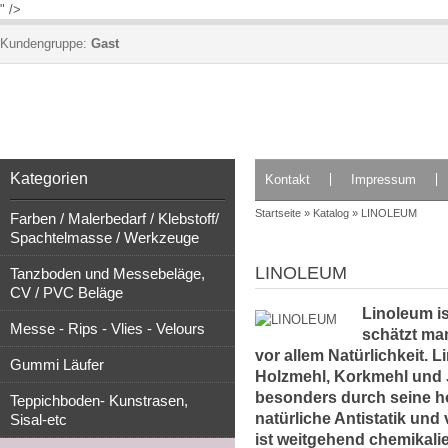
" />
Kundengruppe:
Gast
Kategorien
Kontakt
Impressum
Startseite
»
Katalog
»
LINOLEUM
Farben / Malerbedarf / Klebstoff/
Spachtelmasse / Werkzeuge
LINOLEUM
Tanzboden und Messebeläge,
CV / PVC Beläge
Linoleum is
Messe - Rips - Vlies - Velours
schätzt man
vor allem Natürlichkeit.
Gummi Läufer
Holzmehl, Korkmehl und Ju
besonders durch seine hoh
Teppichboden- Kunstrasen,
natürliche Antistatik und
Sisal-etc
ist weitgehend chemikali